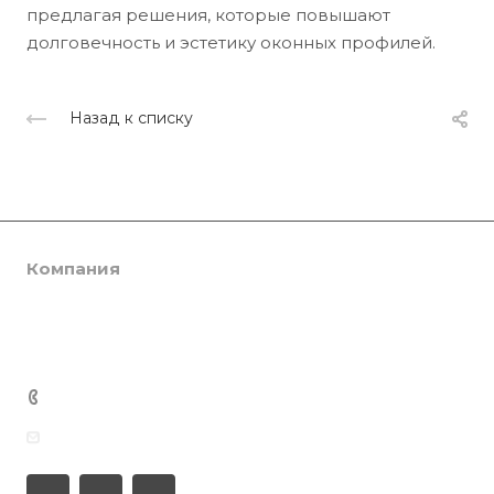
предлагая решения, которые повышают
долговечность и эстетику оконных профилей.
Назад к списку
Компания
Каталог
О компании
Сертификаты
Услуги
SmartPRO
Партнеры
SmartTHERMO
Консалтинг
+7 701 201 22 88
Отзывы
Weber 3
Ламинация
Медиацентр
info@smartprof.kz
Weber 5
Инженерная экспертиза